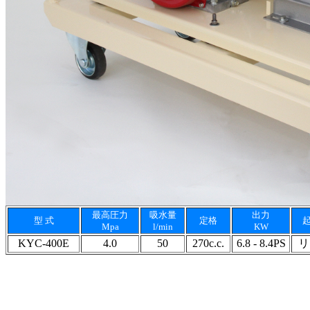
最高圧力
吸水量
出力
型 式
定格
Mpa
l/min
KW
KYC-400E
4.0
50
270c.c.
6.8 - 8.4PS
リ