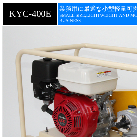
業務用に最適な小型軽量可
KYC-400E
SMALL SIZE,LIGHTWEIGHT AND M
BUSINESS